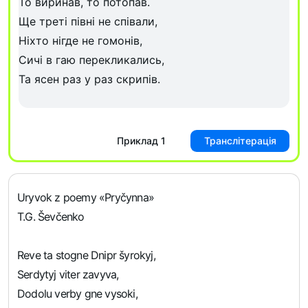
Приклад
1
Транслітерація
Uryvok z poemy «Pryčynna»
T.G. Ševčenko
Reve ta stogne Dnipr šyrokyj,
Serdytyj viter zavyva,
Dodolu verby gne vysoki,