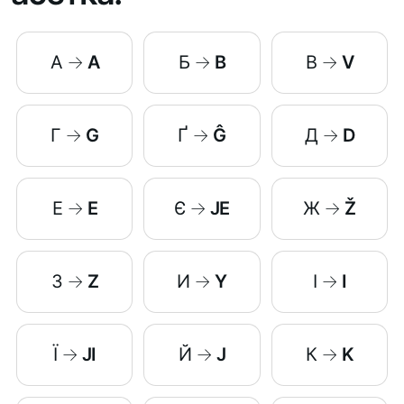
А
→
A
Б
→
B
В
→
V
Г
→
G
Ґ
→
Ĝ
Д
→
D
Е
→
E
Є
→
JE
Ж
→
Ž
З
→
Z
И
→
Y
І
→
I
Ї
→
JI
Й
→
J
К
→
K