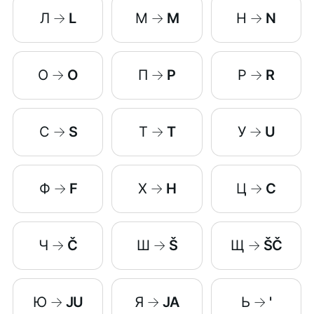
Л
→
L
М
→
M
Н
→
N
О
→
O
П
→
P
Р
→
R
С
→
S
Т
→
T
У
→
U
Ф
→
F
Х
→
H
Ц
→
C
Ч
→
Č
Ш
→
Š
Щ
→
ŠČ
Ю
→
JU
Я
→
JA
Ь
→
'