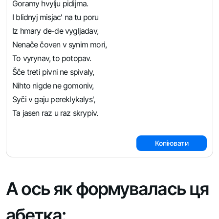
Goramy hvylju pidijma.
I blidnyj misjac' na tu poru
Iz hmary de-de vygljadav,
Nenače čoven v synim mori,
To vyrynav, to potopav.
Šče treti pivni ne spivaly,
Nihto nigde ne gomoniv,
Syči v gaju pereklykalys',
Ta jasen raz u raz skrypiv.
Копіювати
А ось як формувалась ця
абетка
: